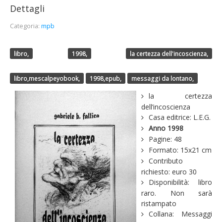
Dettagli
deliquio
Categoria:
mpb
Putìa
Autoproduzione
libro,
1998,
la certezza dell'incoscienza,
Magazine
libro,mescalpeyobook,
1998,epub,
messaggi da lontano,
Ricerca
la certezza
Words on Mud
dell’incoscienza
Contatti
Casa editrice: L.E.G.
Anno 1998
Pagine: 48
Formato: 15x21 cm
Contributo
richiesto: euro 30
Disponibilità: libro
raro. Non sarà
ristampato
Collana: Messaggi